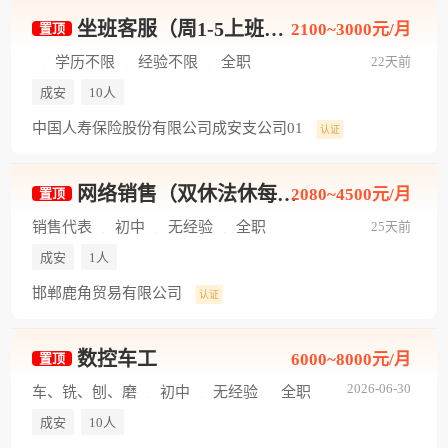
坐班客服（周1-5上班，每天5小时）
2100~3000元/月
置顶
学历不限
经验不限
全职
22天前
成安
10人
中国人寿保险股份有限公司成安支公司01
认证
网络销售（双休法休每天7个小时）
2080~4500元/月
置顶
销售代表
初中
无经验
全职
25天前
成安
1人
邯郸鹿角贸易有限公司
认证
数控车工
6000~8000元/月
置顶
2026-06-30
车、铣、刨、磨
初中
无经验
全职
成安
10人