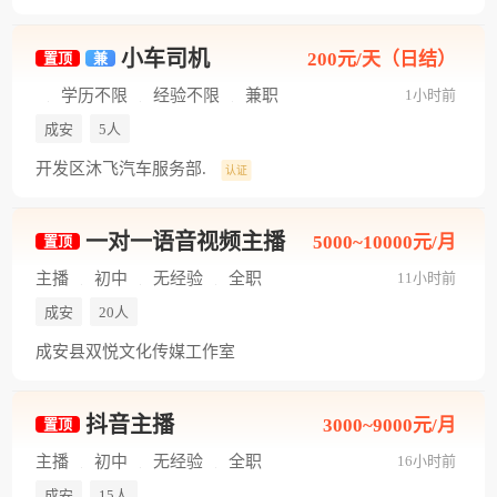
小车司机
200元/天（日结）
置顶
兼
学历不限
经验不限
兼职
1小时前
成安
5人
开发区沐飞汽车服务部.
认证
一对一语音视频主播
5000~10000元/月
置顶
主播
初中
无经验
全职
11小时前
成安
20人
成安县双悦文化传媒工作室
抖音主播
3000~9000元/月
置顶
主播
初中
无经验
全职
16小时前
成安
15人