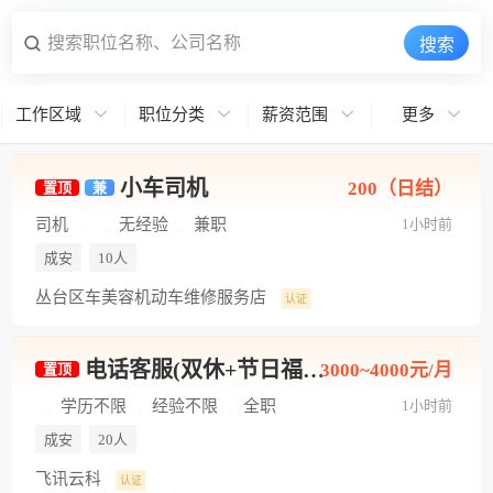
搜索职位名称、公司名称
搜索
工作区域
职位分类
薪资范围
更多
小车司机
200（日结）
置顶
兼
司机
无经验
兼职
1小时前
成安
10人
丛台区车美容机动车维修服务店
认证
电话客服(双休+节日福利+工作轻松)
3000~4000元/月
置顶
学历不限
经验不限
全职
1小时前
成安
20人
飞讯云科
认证