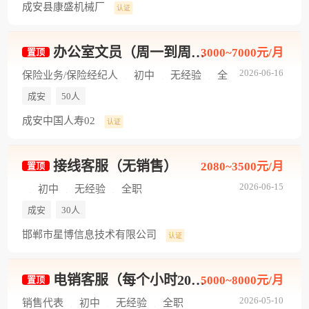
成安县康盛机械厂
认证
办公室文员（周一到周五，每天5个小时）
3000~7000元/月
置顶
2026-06-16
保险业务/保险经纪人
初中
无经验
全
职
成安
50人
成安中国人寿02
认证
接线客服（无销售）
2080~3500元/月
置顶
2026-06-15
初中
无经验
全职
成安
30人
邯郸市星博信息技术有限公司
认证
电销客服（每个小时20+周结+时间自由）
5000~8000元/月
置顶
2026-05-10
销售代表
初中
无经验
全职