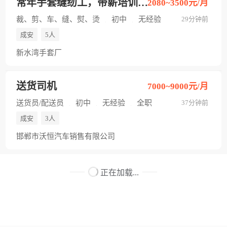
常年手套缝纫工，带薪培训。当月开支
2080~3500元/月
裁、剪、车、缝、熨、烫
初中
无经验
29分钟前
全职
成安
5人
新水湾手套厂
送货司机
7000~9000元/月
送货员/配送员
初中
无经验
全职
37分钟前
成安
3人
邯郸市沃恒汽车销售有限公司
正在加载...