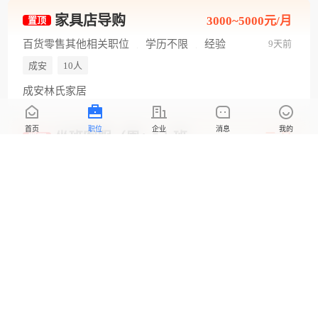
家具店导购
3000~5000元/月
置顶
百货零售其他相关职位
学历不限
经验
9天前
不限
全职
成安
10人
成安林氏家居
首页
职位
企业
消息
我的
坐班客服（周1-5上班，每天5小时）
2100~3000元/月
置顶
学历不限
经验不限
全职
23天前
成安
10人
中国人寿保险股份有限公司成安支公司01
认证
网络销售（双休法休每天7个小时）
2080~4500元/月
置顶
销售代表
初中
无经验
全职
26天前
成安
1人