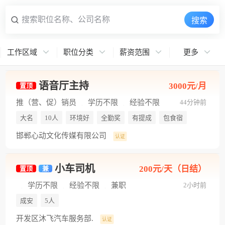
搜索职位名称、公司名称
搜索
工作区域
职位分类
薪资范围
更多
语音厅主持
3000元/月
置顶
推（营、促）销员
学历不限
经验不限
44分钟前
全职
大名
10人
环境好
全勤奖
有提成
包食宿
邯郸心动文化传媒有限公司
认证
小车司机
200元/天（日结）
置顶
兼
学历不限
经验不限
兼职
2小时前
成安
5人
开发区沐飞汽车服务部.
认证