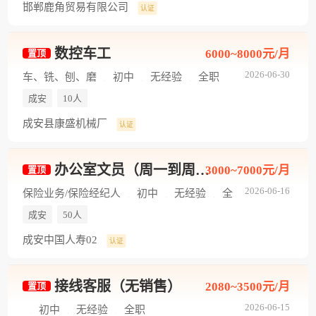
邯郸鹿角贸易有限公司
认证
数控车工
6000~8000元/月
置顶
2026-06-30
车、铣、刨、磨
初中
无经验
全职
成安
10人
成安县康盛机械厂
认证
办公室文员（周一到周五，每天5个小时）
3000~7000元/月
置顶
2026-06-16
保险业务/保险经纪人
初中
无经验
全
职
成安
50人
成安中国人寿02
认证
接线客服（无销售）
2080~3500元/月
置顶
2026-06-15
初中
无经验
全职