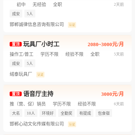
初中
无经验
全职
2天前
成安
5人
邯郸诚律信息咨询有限公司
认证
玩具厂小时工
2080~3000元/月
置顶
操作工/普工
学历不限
经验不限
全职
5天前
成安
5人
绒泰玩具厂
认证
语音厅主持
3000元/月
置顶
推（营、促）销员
学历不限
经验不限
6天前
全职
大名
10人
环境好
全勤奖
有提成
包食宿
邯郸心动文化传媒有限公司
认证