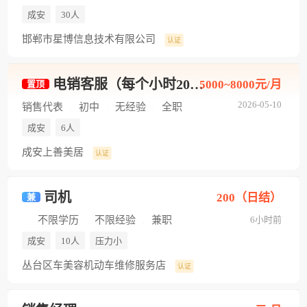
成安
30人
邯郸市星博信息技术有限公司
认证
电销客服（每个小时20+周结+时间自由）
5000~8000元/月
置顶
2026-05-10
销售代表
初中
无经验
全职
成安
6人
成安上善美居
认证
司机
200（日结）
兼
不限学历
不限经验
兼职
6小时前
成安
10人
压力小
丛台区车美容机动车维修服务店
认证