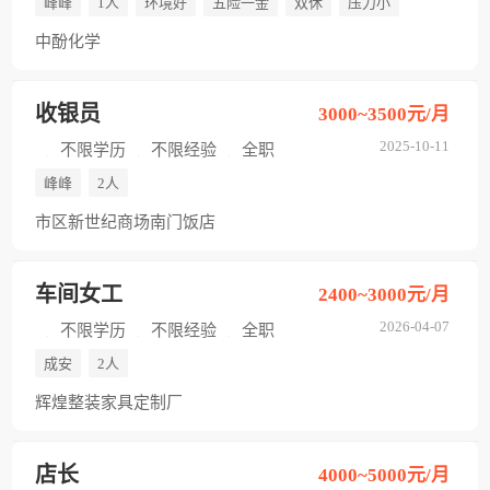
峰峰
1人
环境好
五险一金
双休
压力小
中酚化学
收银员
3000~3500元/月
2025-10-11
不限学历
不限经验
全职
峰峰
2人
市区新世纪商场南门饭店
车间女工
2400~3000元/月
2026-04-07
不限学历
不限经验
全职
成安
2人
辉煌整装家具定制厂
店长
4000~5000元/月