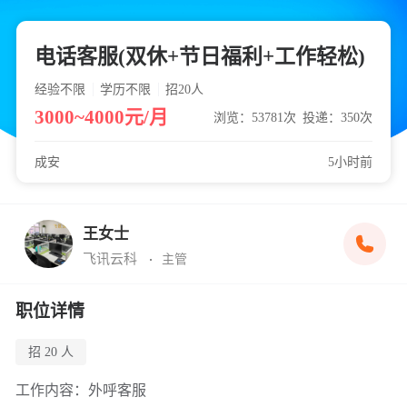
电话客服(双休+节日福利+工作轻松)
经验不限
学历不限
招20
人
3000~4000元/月
浏览：53781次
投递：350次
成安
5小时前
王女士
飞讯云科
主管
职位详情
招 20 人
工作内容：外呼客服