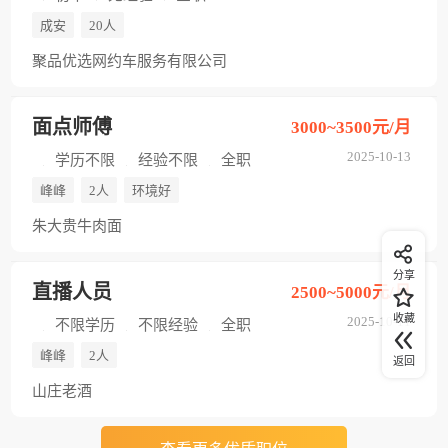
成安
20人
聚品优选网约车服务有限公司
面点师傅
3000~3500元/月
2025-10-13
学历不限
经验不限
全职
峰峰
2人
环境好
朱大贵牛肉面
分享
直播人员
2500~5000元/月
收藏
2025-10-11
不限学历
不限经验
全职
峰峰
2人
返回
山庄老酒