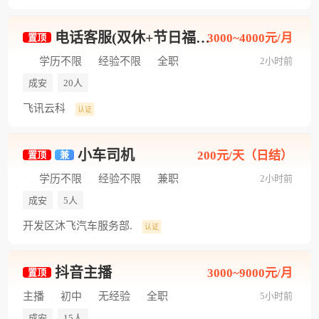
电话客服(双休+节日福利+工作轻松)
3000~4000元/月
置顶
学历不限
经验不限
全职
2小时前
成安
20人
飞讯云科
认证
小车司机
200元/天（日结）
置顶
兼
学历不限
经验不限
兼职
2小时前
成安
5人
开发区沐飞汽车服务部.
认证
抖音主播
3000~9000元/月
置顶
主播
初中
无经验
全职
5小时前
成安
15人