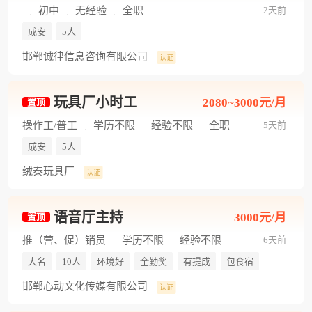
初中
无经验
全职
2天前
成安
5人
邯郸诚律信息咨询有限公司
认证
玩具厂小时工
2080~3000元/月
置顶
操作工/普工
学历不限
经验不限
全职
5天前
成安
5人
绒泰玩具厂
认证
语音厅主持
3000元/月
置顶
推（营、促）销员
学历不限
经验不限
6天前
全职
大名
10人
环境好
全勤奖
有提成
包食宿
邯郸心动文化传媒有限公司
认证