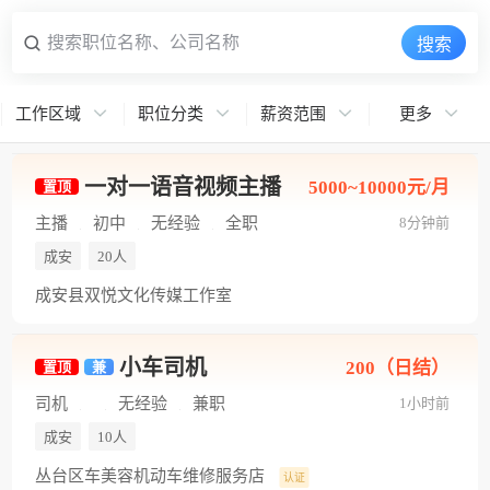
搜索职位名称、公司名称
搜索
工作区域
职位分类
薪资范围
更多
一对一语音视频主播
5000~10000元/月
置顶
主播
初中
无经验
全职
8分钟前
成安
20人
成安县双悦文化传媒工作室
小车司机
200（日结）
置顶
兼
司机
无经验
兼职
1小时前
成安
10人
丛台区车美容机动车维修服务店
认证