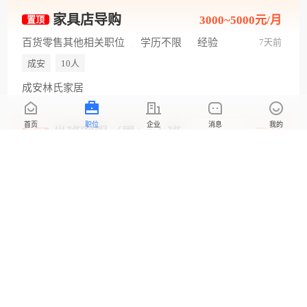
家具店导购
3000~5000元/月
置顶
百货零售其他相关职位
学历不限
经验
7天前
不限
全职
成安
10人
成安林氏家居
首页
职位
企业
消息
我的
坐班客服（周1-5上班，每天5小时）
2100~3000元/月
置顶
学历不限
经验不限
全职
21天前
成安
10人
中国人寿保险股份有限公司成安支公司01
认证
网络销售（双休法休每天7个小时）
2080~4500元/月
置顶
销售代表
初中
无经验
全职
24天前
成安
1人