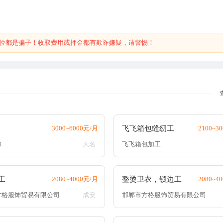
位都是骗子！收取费用或押金都有欺诈嫌疑，请警惕！
3000~6000元/月
飞飞箱包缝纫工
2100~3
饰
大名
飞飞箱包加工
工
2080~4000元/月
整烫卫衣，锁边工
2080~4
方格服饰贸易有限公司
成安
邯郸市方格服饰贸易有限公司