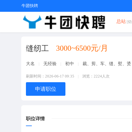
牛团快聘
总站
[切
3000~6500元/月
缝纫工
大名
无经验
初中
裁、剪、车、缝、熨、烫
刷新时间：2026-06-17 09:35
浏览：2224人次
申请职位
职位详情