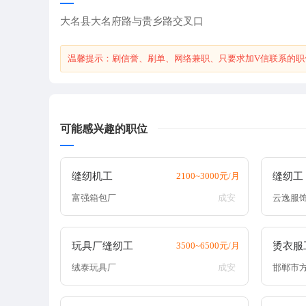
大名县大名府路与贵乡路交叉口
温馨提示：刷信誉、刷单、网络兼职、只要求加V信联系的职
可能感兴趣的职位
缝纫机工
2100~3000元/月
缝纫工
富强箱包厂
成安
云逸服
玩具厂缝纫工
3500~6500元/月
烫衣服
绒泰玩具厂
成安
邯郸市