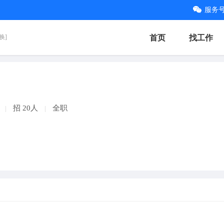
服务
换]
首页
找工作
招 20人
全职