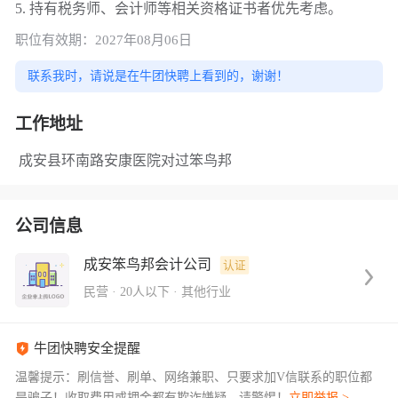
5. 持有税务师、会计师等相关资格证书者优先考虑。
职位有效期：2027年08月06日
联系我时，请说是在牛团快聘上看到的，谢谢！
工作地址
成安县环南路安康医院对过笨鸟邦
公司信息
成安笨鸟邦会计公司
认证
民营
·
20人以下
·
其他行业
牛团快聘安全提醒
温馨提示：刷信誉、刷单、网络兼职、只要求加V信联系的职位都
是骗子！收取费用或押金都有欺诈嫌疑，请警惕！
立即举报 >