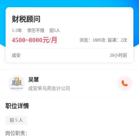
财税顾问
1-3年
学历不限
招5
人
4500~8000元/月
浏览：1889次
投递：2次
成安
20小时前
吴慧
成安笨鸟邦会计公司
职位详情
招 5 人
岗位职责：