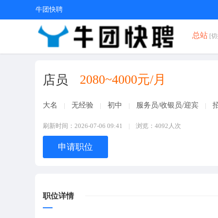
牛团快聘
总站
[切
2080~4000元/月
店员
大名
无经验
初中
服务员/收银员/迎宾
刷新时间：2026-07-06 09:41
浏览：4092人次
申请职位
职位详情