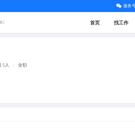
服务
换]
首页
找工作
招 5人
全职