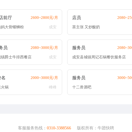
店前厅
2600~2800元/月
店员
2080~2
姨妈大骨螺蛳粉
成安
茶主张 又炒酸奶
务员
2080~3000元/月
服务员
2080~3
城镇爵士牛排西餐店
成安
成安县城镇周记石锅餐饮服务店
2名
2000~3000元/月
服务员
3000~5
老火锅
峰峰
十二兽酒吧
客服服务热线：
0310-3388566
版权所有：牛团快聘