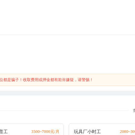
位都是骗子！收取费用或押金都有欺诈嫌疑，请警惕！
普工
3500~7000元/月
玩具厂小时工
2080~3