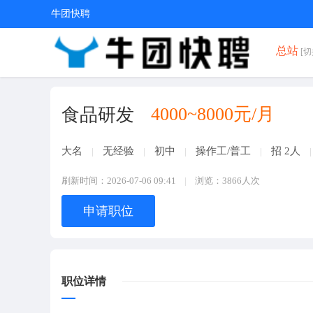
牛团快聘
总站
[切
4000~8000元/月
食品研发
大名
无经验
初中
操作工/普工
招 2人
刷新时间：2026-07-06 09:41
浏览：3866人次
申请职位
职位详情