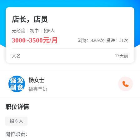
店长，店员
无经验
初中
招6
人
3000~3500元/月
浏览：4209次
投递：31次
大名
17天前
杨女士
福鑫羊奶
职位详情
招 6 人
岗位职责：