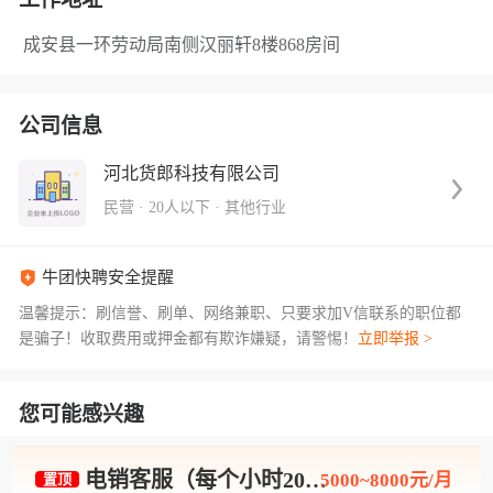
成安县一环劳动局南侧汉丽轩8楼868房间
公司信息
河北货郎科技有限公司
民营
·
20人以下
·
其他行业
牛团快聘安全提醒
温馨提示：刷信誉、刷单、网络兼职、只要求加V信联系的职位都
是骗子！收取费用或押金都有欺诈嫌疑，请警惕！
立即举报 >
您可能感兴趣
电销客服（每个小时20+周结+时间自由）
5000~8000元/月
置顶