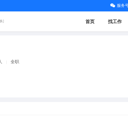
服务
换]
首页
找工作
2人
全职