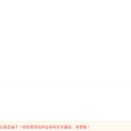
位都是骗子！收取费用或押金都有欺诈嫌疑，请警惕！