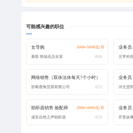
可能感兴趣的职位
女导购
3000~5000元/月
业务员
慕歌.韩瑞名品女装
峰峰
元亨科
网络销售（双休法休每天7个小时）
业务员
2080~4500元/月
邯郸鹿角贸易有限公司
成安
河北货
助听器销售 验配师
2080~4000元/月
业务员
成安自然之声助听器
成安
开垦故