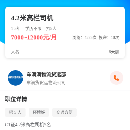
4.2米高栏司机
1-3年
学历不限
招5
人
7000~12000元/月
浏览：4275次
投递：10次
大名
6天前
车满满物流货运部
车满货货运物流公司
职位详情
招 5 人
环境好
交通方便
C1证4.2米高栏司机5名