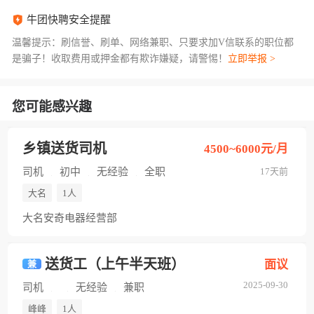
牛团快聘安全提醒
温馨提示：刷信誉、刷单、网络兼职、只要求加V信联系的职位都
是骗子！收取费用或押金都有欺诈嫌疑，请警惕！
立即举报 >
您可能感兴趣
乡镇送货司机
4500~6000元/月
司机
初中
无经验
全职
17天前
大名
1人
大名安奇电器经营部
送货工（上午半天班）
面议
兼
2025-09-30
司机
无经验
兼职
峰峰
1人