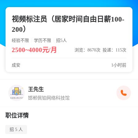
视频标注员（居家时间自由日薪100-
200）
经验不限
学历不限
招5
人
2500~4000元/月
浏览：8670次
投递：115次
成安
1小时前
王先生
邯郸佩铂网络科技馆
职位详情
招 5 人