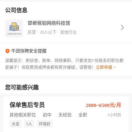
公司信息
邯郸佩铂网络科技馆
民营
·
20人以下
·
其他行业
牛团快聘安全提醒
温馨提示：刷信誉、刷单、网络兼职、只要求加V信联系的职位都
是骗子！收取费用或押金都有欺诈嫌疑，请警惕！
立即举报 >
您可能感兴趣
保单售后专员
2080~6500元/月
其他相关职位
初中
无经验
全职
3小时前
大名
5人
环境好