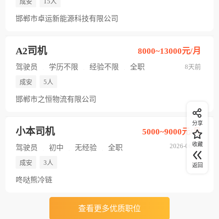
成安
15人
邯郸市卓运新能源科技有限公司
A2司机
8000~13000元/月
驾驶员
学历不限
经验不限
全职
8天前
成安
5人
邯郸市之恒物流有限公司
分享
小本司机
5000~9000元/月
收藏
2026-06-25
驾驶员
初中
无经验
全职
成安
3人
返回
咚哒熊冷链
查看更多优质职位