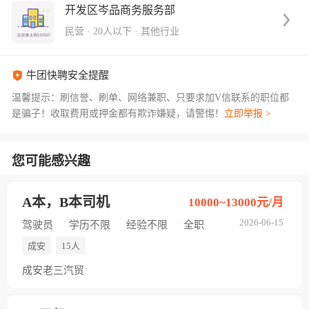
开发区岑品商务服务部
民营
·
20人以下
·
其他行业
牛团快聘安全提醒
温馨提示：刷信誉、刷单、网络兼职、只要求加V信联系的职位都
是骗子！收取费用或押金都有欺诈嫌疑，请警惕！
立即举报 >
您可能感兴趣
A本，B本司机
10000~13000元/月
2026-06-15
驾驶员
学历不限
经验不限
全职
成安
15人
成安老三汽贸