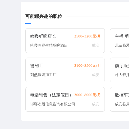
可能感兴趣的职位
哈喽鲜啤店长
2500~3200元/月
主播 
哈喽啤鲜生精酿啤酒店
成安
北京我
缝纫工
2100~3500元/月
前厅服
刘然服装加工厂
成安
朴大叔
电话销售（法定假日）
3000~8000元/月
数控车
邯郸欢晟信息咨询有限公司
成安
成安县