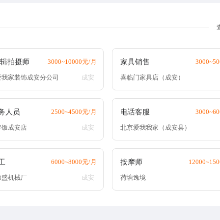
剪辑拍摄师
3000~10000元/月
家具销售
3000~5
爱我家装饰成安分公司
成安
喜临门家具店（成安）
务人员
2500~4500元/月
电话客服
3000~6
拌饭成安店
成安
北京爱我我家（成安县）
工
6000~8000元/月
按摩师
12000~15
康盛机械厂
成安
荷塘逸境