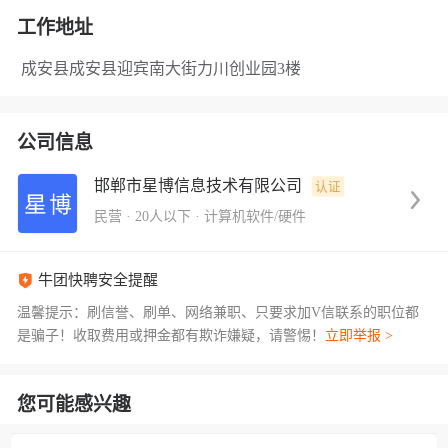
工作地址
成安县成安县迎宾南大街力川创业园3楼
公司信息
邯郸市星博信息技术有限公司
认证
民营
·
20人以下
·
计算机软件/硬件
牛团快聘安全提醒
温馨提示：刷信誉、刷单、网络兼职、只要求加V信联系的职位都
是骗子！收取费用或押金都有欺诈嫌疑，请警惕！
立即举报 >
您可能感兴趣