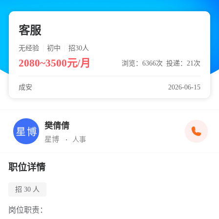
客服
无经验
初中
招30
人
2080~3500元/月
浏览：6366次
投递：21次
成安
2026-06-15
樊倩倩
星博
人事
职位详情
招 30 人
岗位职责：